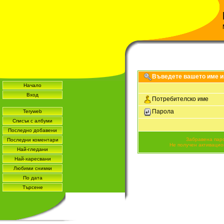
Въведете вашето име и 
Начало
Вход
Потребителско име
Парола
Teryweb
Списък с албуми
Последно добавени
Забравена пар
Последни коментари
Не получен активацио
Най-гледани
Най-харесвани
Любими снимки
По дата
Търсене