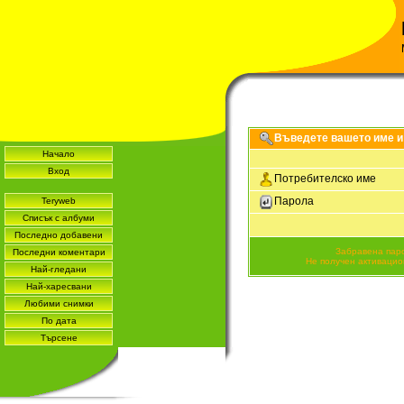
Въведете вашето име и 
Начало
Вход
Потребителско име
Парола
Teryweb
Списък с албуми
Последно добавени
Забравена пар
Последни коментари
Не получен активацио
Най-гледани
Най-харесвани
Любими снимки
По дата
Търсене