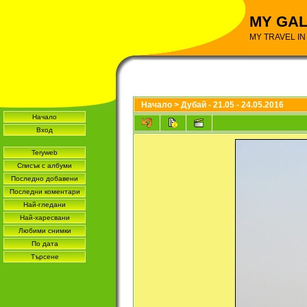
MY GA
MY TRAVEL I
Начало
>
Дубай - 21.05 - 24.05.2016
Начало
Вход
Teryweb
Списък с албуми
Последно добавени
Последни коментари
Най-гледани
Най-харесвани
Любими снимки
По дата
Търсене