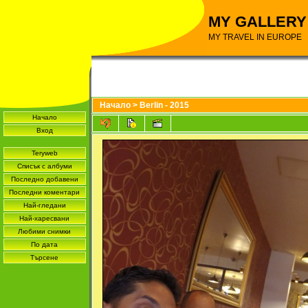
MY GALLERY
MY TRAVEL IN EUROPE
Начало
>
Berlin - 2015
Начало
Вход
Teryweb
Списък с албуми
Последно добавени
Последни коментари
Най-гледани
Най-харесвани
Любими снимки
По дата
Търсене