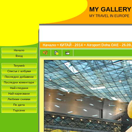
MY GALLERY
MY TRAVEL IN EUROPE
Начало
>
КИТАЙ - 2014
>
Airoport Doha OAE - 26.09
Начало
Вход
Teryweb
Списък с албуми
Последно добавени
Последни коментари
Най-гледани
Най-харесвани
Любими снимки
По дата
Търсене