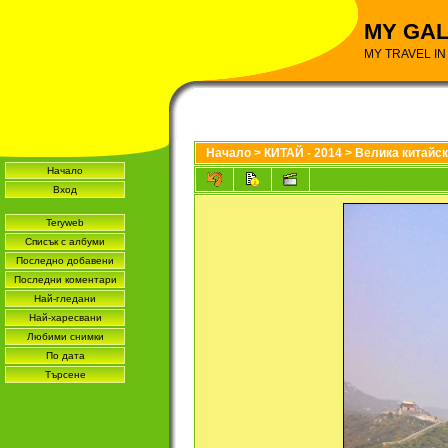
MY GA
MY TRAVEL I
Начало
>
КИТАЙ - 2014
>
Велика китайска
Начало
Вход
Teryweb
Списък с албуми
Последно добавени
Последни коментари
Най-гледани
Най-харесвани
Любими снимки
По дата
Търсене