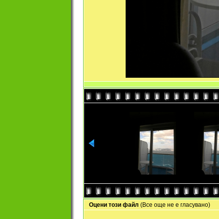
Оцени този файл
(Все още не е гласувано)