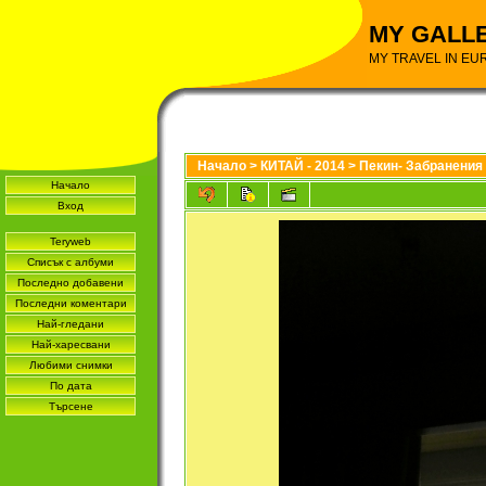
MY GALL
MY TRAVEL IN EU
Начало
>
КИТАЙ - 2014
>
Пекин- Забранения 
Начало
Вход
Teryweb
Списък с албуми
Последно добавени
Последни коментари
Най-гледани
Най-харесвани
Любими снимки
По дата
Търсене