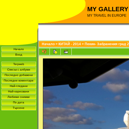
MY GALLERY
MY TRAVEL IN EUROPE
Начало
>
КИТАЙ - 2014
>
Пекин- Забранения град 
Начало
Вход
Teryweb
Списък с албуми
Последно добавени
Последни коментари
Най-гледани
Най-харесвани
Любими снимки
По дата
Търсене