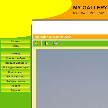
MY GALLERY
MY TRAVEL IN EUROPE
Начало
>
ДУБАЙ-05.2014
Начало
Вход
Teryweb
Списък с албуми
Последно добавени
Последни коментари
Най-гледани
Най-харесвани
Любими снимки
По дата
Търсене