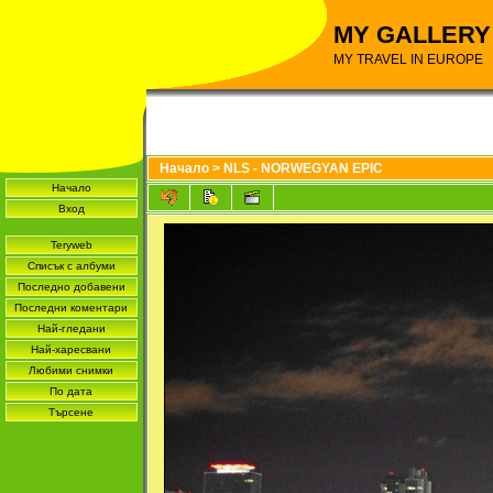
MY GALLERY
MY TRAVEL IN EUROPE
Начало
>
NLS - NORWEGYAN EPIC
Начало
Вход
Teryweb
Списък с албуми
Последно добавени
Последни коментари
Най-гледани
Най-харесвани
Любими снимки
По дата
Търсене